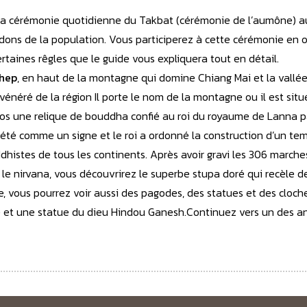
à la cérémonie quotidienne du Takbat (cérémonie de l’aumône) 
 dons de la population. Vous participerez à cette cérémonie en o
rtaines rêgles que le guide vous expliquera tout en détail.
thep
, en haut de la montagne qui domine Chiang Mai et la vallé
 vénéré de la région Il porte le nom de la montagne ou il est sit
dos une relique de bouddha confié au roi du royaume de Lanna pa
rprété comme un signe et le roi a ordonné la construction d’un t
uddhistes de tous les continents. Après avoir gravi les 306 marc
et le nirvana, vous découvrirez le superbe stupa doré qui recèle
ite, vous pourrez voir aussi des pagodes, des statues et des clo
e et une statue du dieu Hindou Ganesh.Continuez vers un des 