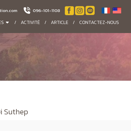
tion.com
096-101-1108
ES
/
ACTIVITÉ
/
ARTICLE
/
CONTACTEZ-NOUS
oi Suthep